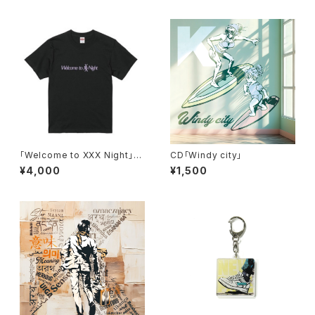
「Welcome to XXX Night」T
CD「Windy city」
シャツ【ブラック】
¥4,000
¥1,500