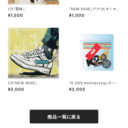
CD「意味」
「NEW PAGE」アクリルキーホル
ダー
¥1,500
¥1,000
CD「NEW PAGE」
「K 20th Anniversary」キーホ
ルダー付きミニハーモニカ【レッ
¥3,000
¥3,000
ド×ホワイト】
商品一覧に戻る